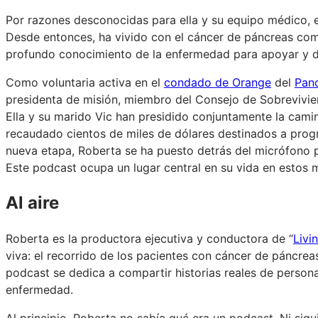
Por razones desconocidas para ella y su equipo médico, 
Desde entonces, ha vivido con el cáncer de páncreas como
profundo conocimiento de la enfermedad para apoyar y d
Como voluntaria activa en el
condado de Orange
del
Panc
presidenta de misión, miembro del Consejo de Sobrevivie
Ella y su marido Vic han presidido conjuntamente la cam
recaudado cientos de miles de dólares destinados a progr
nueva etapa, Roberta se ha puesto detrás del micrófono 
Este podcast ocupa un lugar central en su vida en estos
Al aire
Roberta es la productora ejecutiva y conductora de “
Livi
viva: el recorrido de los pacientes con cáncer de páncre
podcast se dedica a compartir historias reales de person
enfermedad.
Al principio, Roberta no sabía qué era un podcast. Ni s