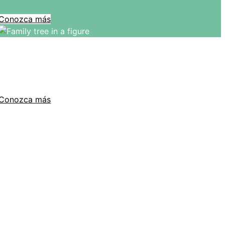
Conozca más
¿Cuáles son los síntomas del cáncer
de páncreas?
Conozca más