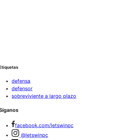
Etiquetas
defensa
defensor
sobreviviente a largo plazo
Síganos
facebook.com/letswinpc
@letswinpc