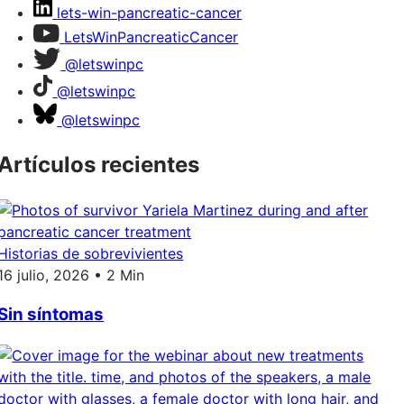
lets-win-pancreatic-cancer
LetsWinPancreaticCancer
@letswinpc
@letswinpc
@letswinpc
Artículos recientes
Historias de sobrevivientes
16 julio, 2026 • 2 Min
Sin síntomas