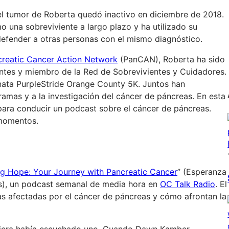
el tumor de Roberta quedó inactivo en diciembre de 2018.
 una sobreviviente a largo plazo y ha utilizado su
efender a otras personas con el mismo diagnóstico.
reatic Cancer Action Network
(PanCAN), Roberta ha sido
ntes y miembro de la Red de Sobrevivientes y Cuidadores.
inata PurpleStride Orange County 5K. Juntos han
amas y a la investigación del cáncer de páncreas. En esta
para conducir un podcast sobre el cáncer de páncreas.
 momentos.
ng Hope: Your Journey with Pancreatic Cancer
” (Esperanza
as), un podcast semanal de media hora en
OC Talk Radio
. El
as afectadas por el cáncer de páncreas y cómo afrontan la
iquiera había escuchado uno. Cuando Dawn Kamber,