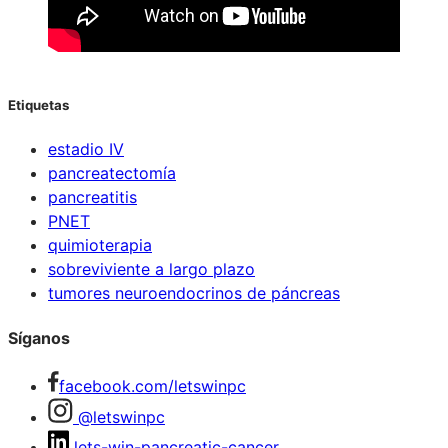
Etiquetas
estadio IV
pancreatectomía
pancreatitis
PNET
quimioterapia
sobreviviente a largo plazo
tumores neuroendocrinos de páncreas
Síganos
facebook.com/letswinpc
@letswinpc
lets-win-pancreatic-cancer