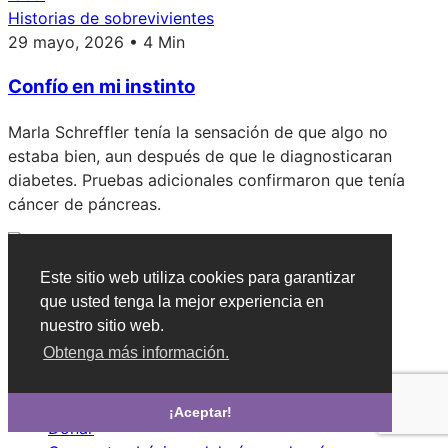
Historias de sobrevivientes
29 mayo, 2026 • 4 Min
Confío en mi instinto
Marla Schreffler tenía la sensación de que algo no
estaba bien, aun después de que le diagnosticaran
diabetes. Pruebas adicionales confirmaron que tenía
cáncer de páncreas.
Este sitio web utiliza cookies para garantizar
Tratamiento de la enfermedad
que usted tenga la mejor experiencia en
Investigación
nuestro sitio web.
Síntomas
Obtenga más información.
Tratamientos
Historias de sobrevivientes
Quiénes somos
¡Aceptar!
Donar