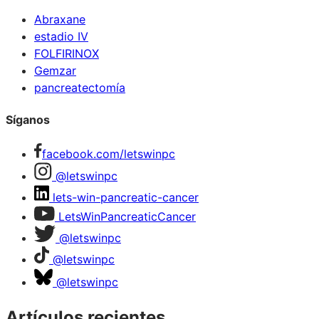
Abraxane
estadio IV
FOLFIRINOX
Gemzar
pancreatectomía
Síganos
facebook.com/letswinpc
@letswinpc
lets-win-pancreatic-cancer
LetsWinPancreaticCancer
@letswinpc
@letswinpc
@letswinpc
Artículos recientes