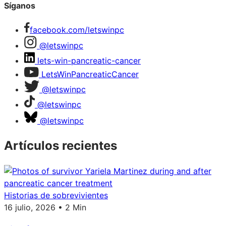
Síganos
facebook.com/letswinpc
@letswinpc
lets-win-pancreatic-cancer
LetsWinPancreaticCancer
@letswinpc
@letswinpc
@letswinpc
Artículos recientes
Historias de sobrevivientes
16 julio, 2026 • 2 Min