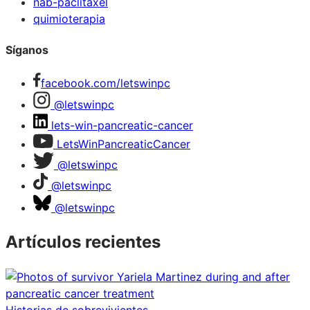
nab-paclitaxel
quimioterapia
Síganos
facebook.com/letswinpc
@letswinpc
lets-win-pancreatic-cancer
LetsWinPancreaticCancer
@letswinpc
@letswinpc
@letswinpc
Artículos recientes