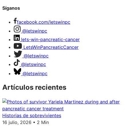
Síganos
facebook.com/letswinpc
@letswinpc
lets-win-pancreatic-cancer
LetsWinPancreaticCancer
@letswinpc
@letswinpc
@letswinpc
Artículos recientes
Historias de sobrevivientes
16 julio, 2026 • 2 Min