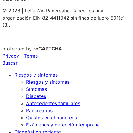
© 2026 | Let’s Win Pancreatic Cancer es una
organización EIN 82-4411042 sin fines de lucro 501(c)
(3).
protected by
reCAPTCHA
Privacy
-
Terms
Buscar
Riesgos y síntomas
Riesgos y síntomas
Síntomas
Diabetes
Antecedentes familiares
Pancreatitis
Quistes en el páncreas
Exámenes y detección temprana
Diagnóstico reciente