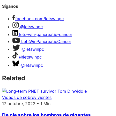
Síganos
facebook.com/letswinpc
@letswinpc
lets-win-pancreatic-cancer
LetsWinPancreaticCancer
@letswinpc
@letswinpc
@letswinpc
Related
Videos de sobrevivientes
17 octubre, 2022 • 1 Min
De pie sobre los hombros de gigantes