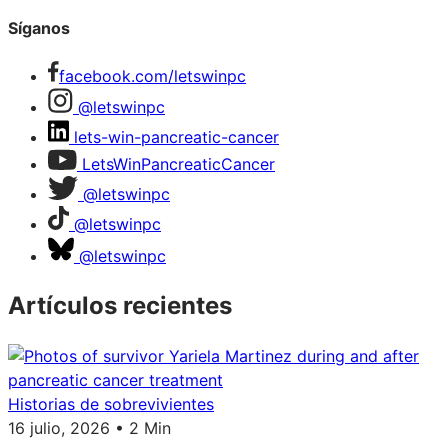
Síganos
facebook.com/letswinpc
@letswinpc
lets-win-pancreatic-cancer
LetsWinPancreaticCancer
@letswinpc
@letswinpc
@letswinpc
Artículos recientes
Historias de sobrevivientes
16 julio, 2026 • 2 Min