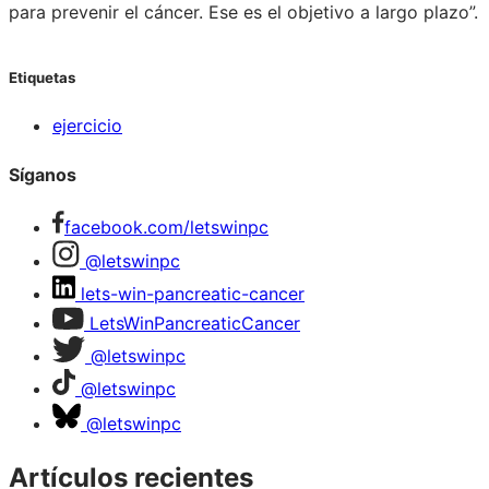
para prevenir el cáncer. Ese es el objetivo a largo plazo”.
Etiquetas
ejercicio
Síganos
facebook.com/letswinpc
@letswinpc
lets-win-pancreatic-cancer
LetsWinPancreaticCancer
@letswinpc
@letswinpc
@letswinpc
Artículos recientes