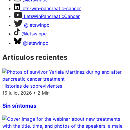
lets-win-pancreatic-cancer
LetsWinPancreaticCancer
@letswinpc
@letswinpc
@letswinpc
Artículos recientes
Historias de sobrevivientes
16 julio, 2026 • 2 Min
Sin síntomas