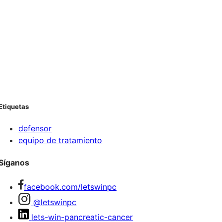
Etiquetas
defensor
equipo de tratamiento
Síganos
facebook.com/letswinpc
@letswinpc
lets-win-pancreatic-cancer