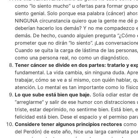
como “lo siento mucho” u ofertas para formar grup
siento genial. Solo porque esa palabra (cáncer) aho
NINGUNA circunstancia quiero que la gente me dé po
deberían hacerlo los demás? Y no me compadezco en
demás. De hecho, cuando alguien pregunta “¿Cómo e
prometer que no dirán “lo siento”. ¡Las conversacio
Cuando se quita la carga de lástima de las personas,
como una persona real, no como un diagnóstico.
Tener cáncer se divide en dos partes: t
ratarlo y e
fundamental. La vida cambia, sin ninguna duda. Apre
trabajar, cómo se ve a sí mismo, con quién hablar, q
atención. Lo mental es tan importante como lo físico
Lo que sube está bien que baje.
Solía odiar estar de
“arreglarme” y salir de ese humor con distraccione
triste, estar deprimido, no sentirme bien. Está bien
felicidad está bien. Dese el espacio y el permiso par
Considere tener algunos
principios rectores
como g
del Perdón) de este año, hice una larga caminata po