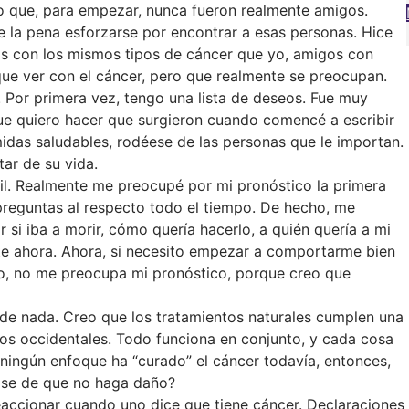
 o que, para empezar, nunca fueron realmente amigos.
e la pena esforzarse por encontrar a esas personas. Hice
 con los mismos tipos de cáncer que yo, amigos con
que ver con el cáncer, pero que realmente se preocupan.
. Por primera vez, tengo una lista de deseos. Fue muy
que quiero hacer que surgieron cuando comencé a escribir
midas saludables, rodéese de las personas que le importan.
ar de su vida.
il. Realmente me preocupé por mi pronóstico la primera
reguntas al respecto todo el tiempo. De hecho, me
si iba a morir, cómo quería hacerlo, a quién quería a mi
nte ahora. Ahora, si necesito empezar a comportarme bien
io, no me preocupa mi pronóstico, porque creo que
de nada. Creo que los tratamientos naturales cumplen una
ntos occidentales. Todo funciona en conjunto, y cada cosa
 ningún enfoque ha “curado” el cáncer todavía, entonces,
ose de que no haga daño?
ccionar cuando uno dice que tiene cáncer. Declaraciones