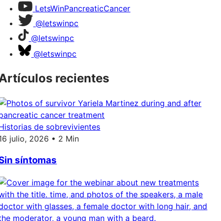
LetsWinPancreaticCancer
@letswinpc
@letswinpc
@letswinpc
Artículos recientes
Historias de sobrevivientes
16 julio, 2026 • 2 Min
Sin síntomas