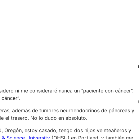
idero ni me consideraré nunca un “paciente con cáncer”.
 cáncer”.
eras, además de tumores neuroendocrinos de páncreas y
le el trasero. No lo dudo en absoluto.
d, Oregón, estoy casado, tengo dos hijos veinteañeros y
 & Science University
(OHSU) en Portland, y también me