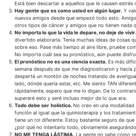
Está bien descartar a aquellos que le causen estrés
Hay
gente que es como usted en algún lugar.
Y val
nuevos amigos desde que empezó todo esto. Amigos
otros tipos de cáncer y amigos que no tienen nada 
No importa lo que la vida le depare, no deje de vivir
divertido elaborarla. Tenía muchas ideas de cosas 
sobre eso. Pase más tiempo al aire libre, pruebe co
No importa cuál sea su pronóstico, aún puede disfrut
El pronóstico no es una ciencia exacta.
Es más difíc
semana después de que me diagnosticaron y hacía p
desperté un montón de noches tratando de averiguar 
lado, dónde quería estar, etc. Me siento TAN difere
rápidamente, espero que me lo digan. De lo contrar
superaré esto y seré incluso mejor de lo que era.
Todo debe ser
holístico.
No creo en una modalidad 
función al igual que la quimioterapia y los tratamie
tiene un rol diferente. Estoy bastante seguro de que
¿por qué no intentarlo todo, obviamente aseguránd
NO ME TENGA LÁSTIMA.
La gente no sabe cómo rea