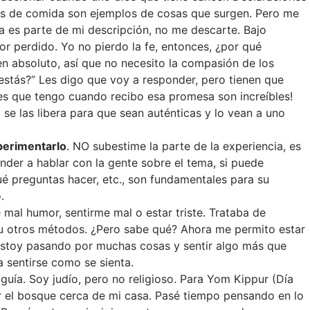
os de comida son ejemplos de cosas que surgen. Pero me
ra es parte de mi descripción, no me descarte. Bajo
r perdido. Yo no pierdo la fe, entonces, ¿por qué
 absoluto, así que no necesito la compasión de los
stás?” Les digo que voy a responder, pero tienen que
nes que tengo cuando recibo esa promesa son increíbles!
 se las libera para que sean auténticas y lo vean a uno
xperimentarlo
. NO subestime la parte de la experiencia, es
nder a hablar con la gente sobre el tema, si puede
ué preguntas hacer, etc., son fundamentales para su
.
 mal humor, sentirme mal o estar triste. Trataba de
s u otros métodos. ¿Pero sabe qué? Ahora me permito estar
, estoy pasando por muchas cosas y sentir algo más que
a sentirse como se sienta.
uía. Soy judío, pero no religioso. Para Yom Kippur (Día
r el bosque cerca de mi casa. Pasé tiempo pensando en lo