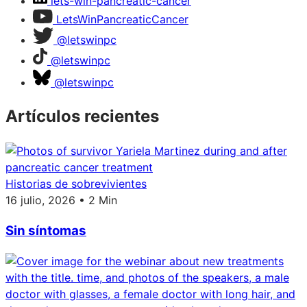
lets-win-pancreatic-cancer
LetsWinPancreaticCancer
@letswinpc
@letswinpc
@letswinpc
Artículos recientes
Historias de sobrevivientes
16 julio, 2026 • 2 Min
Sin síntomas