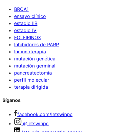
BRCA1
ensayo clínico
estadio IIB
estadio IV
FOLFIRINOX
Inhibidores de PARP
Inmunoterapia
mutación genética
mutación germinal
pancreatectomía
perfil molecular
terapia dirigida
Síganos
facebook.com/letswinpc
@letswinpc