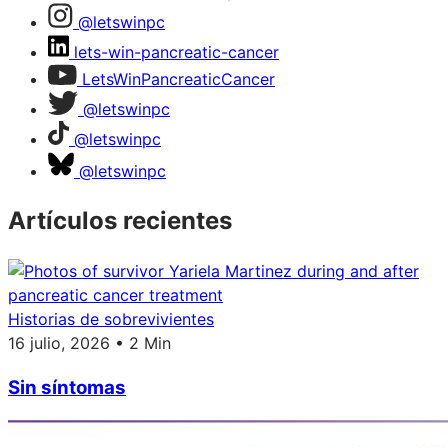
@letswinpc
lets-win-pancreatic-cancer
LetsWinPancreaticCancer
@letswinpc
@letswinpc
@letswinpc
Artículos recientes
Historias de sobrevivientes
16 julio, 2026 • 2 Min
Sin síntomas