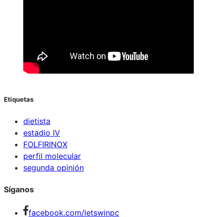
Etiquetas
dietista
estadio IV
FOLFIRINOX
perfil molecular
segunda opinión
Síganos
facebook.com/letswinpc