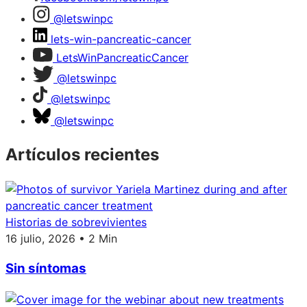
@letswinpc
lets-win-pancreatic-cancer
LetsWinPancreaticCancer
@letswinpc
@letswinpc
@letswinpc
Artículos recientes
Historias de sobrevivientes
16 julio, 2026 • 2 Min
Sin síntomas