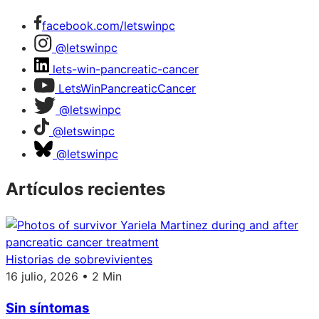
facebook.com/letswinpc
@letswinpc
lets-win-pancreatic-cancer
LetsWinPancreaticCancer
@letswinpc
@letswinpc
@letswinpc
Artículos recientes
Historias de sobrevivientes
16 julio, 2026 • 2 Min
Sin síntomas