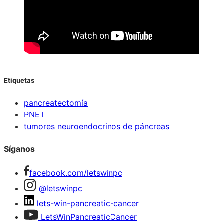
Etiquetas
pancreatectomía
PNET
tumores neuroendocrinos de páncreas
Síganos
facebook.com/letswinpc
@letswinpc
lets-win-pancreatic-cancer
LetsWinPancreaticCancer