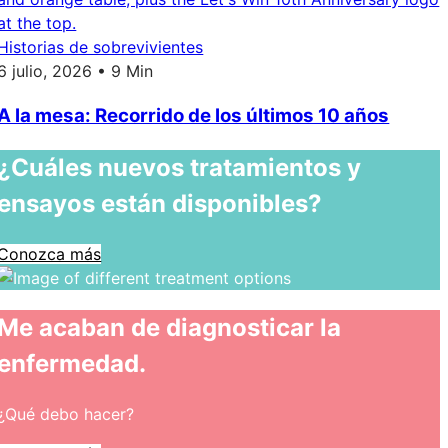
Historias de sobrevivientes
6 julio, 2026 • 9 Min
A la mesa: Recorrido de los últimos 10 años
¿Cuáles nuevos tratamientos y
ensayos están disponibles?
Conozca más
Me acaban de diagnosticar la
enfermedad.
¿Qué debo hacer?