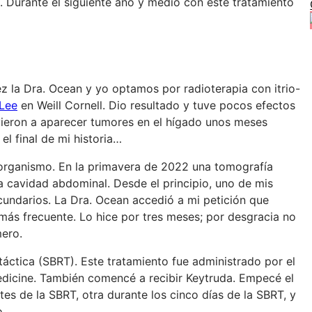
. Durante el siguiente año y medio con este tratamiento
 la Dra. Ocean y yo optamos por radioterapia con itrio-
 Lee
en Weill Cornell. Dio resultado y tuve pocos efectos
vieron a aparecer tumores en el hígado unos meses
el final de mi historia…
organismo. En la primavera de 2022 una tomografía
a cavidad abdominal. Desde el principio, uno de mis
ecundarios. La Dra. Ocean accedió a mi petición que
más frecuente. Lo hice por tres meses; por desgracia no
ero.
áctica (SBRT). Este tratamiento fue administrado por el
Medicine. También comencé a recibir Keytruda. Empecé el
es de la SBRT, otra durante los cinco días de la SBRT, y
o.