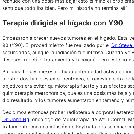
reanudé con una dosis más baja; esto eliminó el problema
sentí que todo iba bien. Pero mi historia no termina allí.
Terapia dirigida al hígado con Y90
Empezaron a crecer nuevos tumores en el hígado. Esta vez
90 (Y90). El procedimiento fue realizado por el
Dr. Steve
secundarios, aunque la radiación fue intensa. Cuando vol
después, repetí el tratamiento y funcionó. Pero este no es 
Por diez felices meses no hubo enfermedad activa en mi 
mostró dos tumores en el peritoneo, el revestimiento de l
objetivos era evitar quimioterapia fuerte y sus efectos s
quimioterapia metronómica, que es una dosis más baja y 
dio resultado, y los tumores aumentaron en tamaño y núm
Decidimos entonces probar radioterapia corporal estereot
Dr. John Ng
, oncólogo de radioterapia de Weill Cornell 
tratamiento con una infusión de Keytruda dos semanas ant
luego una continuación de Keytruda hasta finales de ener