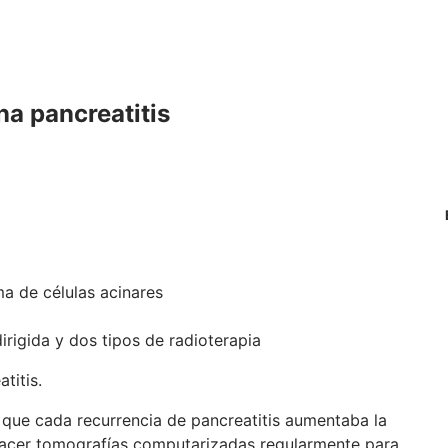
a pancreatitis
a de células acinares
irigida y dos tipos de radioterapia
titis.
n que cada recurrencia de pancreatitis aumentaba la
hacer tomografías computarizadas regularmente para