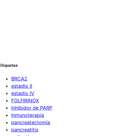
Etiquetas
BRCA2
estadio II
estadio IV
FOLFIRINOX
Inhibidor de PARP
Inmunoterapia
pancreatectomía
pancreatitis