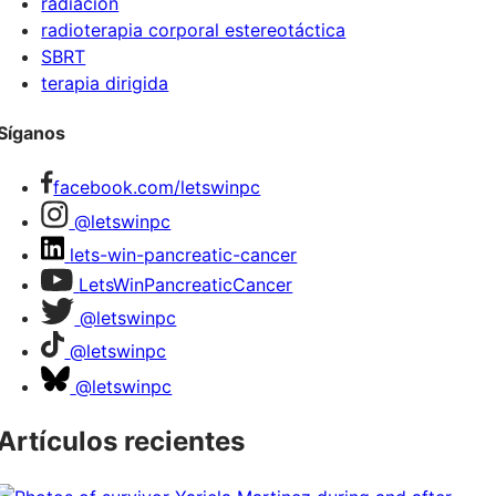
radiación
radioterapia corporal estereotáctica
SBRT
terapia dirigida
Síganos
facebook.com/letswinpc
@letswinpc
lets-win-pancreatic-cancer
LetsWinPancreaticCancer
@letswinpc
@letswinpc
@letswinpc
Artículos recientes