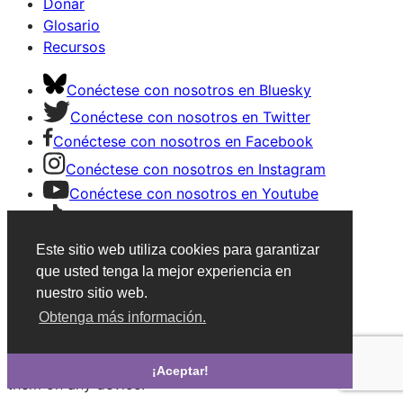
Donar
Glosario
Recursos
Conéctese con nosotros en Bluesky
Conéctese con nosotros en Twitter
Conéctese con nosotros en Facebook
Conéctese con nosotros en Instagram
Conéctese con nosotros en Youtube
Conéctese con nosotros en TikTok
Conéctese con nosotros en LinkedIn
Este sitio web utiliza cookies para garantizar
que usted tenga la mejor experiencia en
×
nuestro sitio web.
Obtenga más información.
Save Articles with an account
After signing in, you can save articles and easily revisit
¡Aceptar!
them on any device.