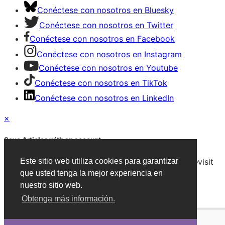
Conéctese con nosotros en Bluesky
Conéctese con nosotros en Twitter
Conéctese con nosotros en Facebook
Conéctese con nosotros en Instagram
Conéctese con nosotros en Youtube
Conéctese con nosotros en TikTok
Conéctese con nosotros en LinkedIn
×
Save Articles with an account
Este sitio web utiliza cookies para garantizar
After signing in, you can save articles and easily revisit
que usted tenga la mejor experiencia en
them on any device.
nuestro sitio web.
Create an Account
Obtenga más información.
Already have an account?
Sign in