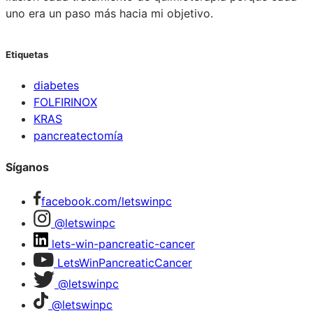
uno era un paso más hacia mi objetivo.
Etiquetas
diabetes
FOLFIRINOX
KRAS
pancreatectomía
Síganos
facebook.com/letswinpc
@letswinpc
lets-win-pancreatic-cancer
LetsWinPancreaticCancer
@letswinpc
@letswinpc