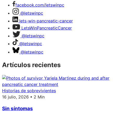
facebook.com/letswinpc
@letswinpc
lets-win-pancreatic-cancer
LetsWinPancreaticCancer
@letswinpc
@letswinpc
@letswinpc
Artículos recientes
Historias de sobrevivientes
16 julio, 2026 • 2 Min
Sin síntomas