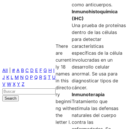
como anticuerpos.
Inmunohistoquímica
(IHC)
Una prueba de proteínas
dentro de las células
para detectar
There
características
are
específicas de la célula
current
involucradas en un
ly 18
desarrollo celular
All
|
#
A
B
C
D
E
F
G
H
I
names
anormal. Se usa para
J
K
L
M
N
O
P
Q
R
S
T
U
in this
diagnosticar tipos de
V
W
X
Y
Z
directo
cáncer.
ry
Inmunoterapia
beginni
Tratamiento que
ng with
estimula las defensas
the
naturales del cuerpo
letter I.
contra las
enfermedades. Se