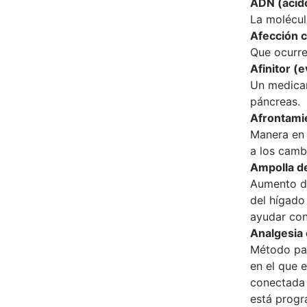
ADN (ácido
La molécul
Afección 
Que ocurre
Afinitor (
Un medicam
páncreas.
Afrontami
Manera en 
a los cambi
Ampolla d
Aumento de
del hígado
ayudar con
Analgesia 
Método par
en el que 
conectada 
está prog