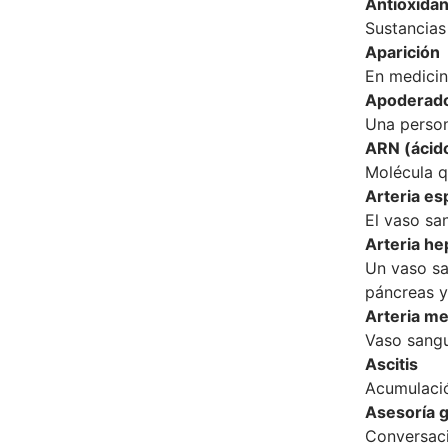
Antioxida
Sustancias
Aparición
En medicin
Apoderado
Una person
ARN (ácido
Molécula q
Arteria es
El vaso sa
Arteria he
Un vaso sa
páncreas 
Arteria me
Vaso sangu
Ascitis
Acumulació
Asesoría 
Conversaci