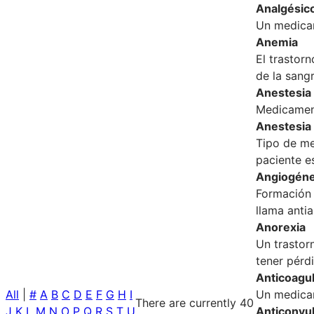
Analgésic
Un medicam
Anemia
El trastor
de la sang
Anestesia 
Medicament
Anestesia 
Tipo de me
paciente e
Angiogéne
Formación 
llama antia
Anorexia
Un trastor
tener pérd
Anticoagu
All
|
#
A
B
C
D
E
F
G
H
I
Un medicam
There are currently 40
J
K
L
M
N
O
P
Q
R
S
T
U
Anticonvu