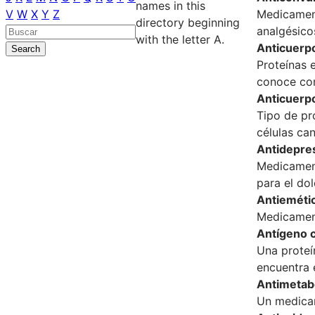
names in this
V
W
X
Y
Z
Medicament
directory beginning
analgésico
with the letter A.
Anticuerp
Proteínas 
conoce co
Anticuerp
Tipo de pr
células ca
Antidepre
Medicament
para el dol
Antieméti
Medicament
Antígeno 
Una proteí
encuentra 
Antimetab
Un medicam