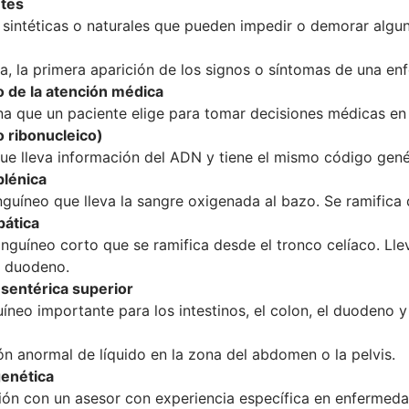
ntes
 sintéticas o naturales que pueden impedir o demorar algun
a, la primera aparición de los signos o síntomas de una en
 de la atención médica
a que un paciente elige para tomar decisiones médicas en
 ribonucleico)
ue lleva información del ADN y tiene el mismo código gené
plénica
nguíneo que lleva la sangre oxigenada al bazo. Se ramifica 
pática
nguíneo corto que se ramifica desde el tronco celíaco. Lle
y duodeno.
sentérica superior
íneo importante para los intestinos, el colon, el duodeno y
n anormal de líquido en la zona del abdomen o la pelvis.
genética
ón con un asesor con experiencia específica en enfermed