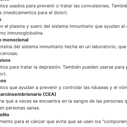
os usados para prevenir o tratar las convulsiones. Tambié
s (medicamentos para el dolor).
o
en el plasma y suero del sistema inmunitario que ayudan al
mo inmunoglobulina.
o monoclonal
oteína del sistema inmunitario hecha en un laboratorio, que
ncerosas.
sivos
os para tratar la depresión. También pueden usarse para 
or).
cos
os que ayudan a prevenir y controlar las náuseas y el vóm
carcinoembrionario (CEA)
na que a veces se encuentra en la sangre de las personas 
en personas sanas.
olito
ento para el cáncer que evita que se usen los “component