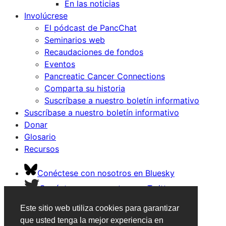
En las noticias
Involúcrese
El pódcast de PancChat
Seminarios web
Recaudaciones de fondos
Eventos
Pancreatic Cancer Connections
Comparta su historia
Suscríbase a nuestro boletín informativo
Suscríbase a nuestro boletín informativo
Donar
Glosario
Recursos
Conéctese con nosotros en Bluesky
Conéctese con nosotros en Twitter
Conéctese con nosotros en Facebook
Este sitio web utiliza cookies para garantizar
Conéctese con nosotros en Instagram
que usted tenga la mejor experiencia en