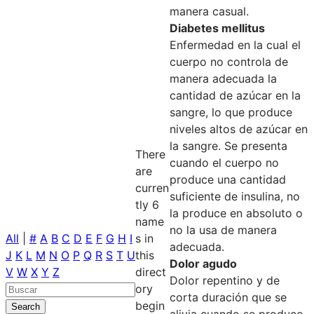
manera casual.
Diabetes mellitus
Enfermedad en la cual el
cuerpo no controla de
manera adecuada la
cantidad de azúcar en la
sangre, lo que produce
niveles altos de azúcar en
la sangre. Se presenta
There
cuando el cuerpo no
are
produce una cantidad
curren
suficiente de insulina, no
tly 6
la produce en absoluto o
name
no la usa de manera
All
|
#
A
B
C
D
E
F
G
H
I
s in
adecuada.
J
K
L
M
N
O
P
Q
R
S
T
U
this
Dolor agudo
V
W
X
Y
Z
direct
Dolor repentino y de
ory
corta duración que se
begin
alivia cuando se produce