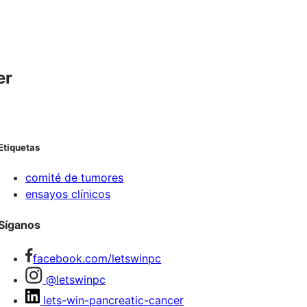
er
Etiquetas
comité de tumores
ensayos clínicos
Síganos
facebook.com/letswinpc
@letswinpc
lets-win-pancreatic-cancer