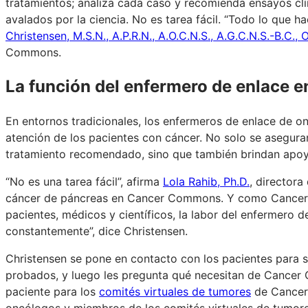
tratamientos; analiza cada caso y recomienda ensayos clí
avalados por la ciencia. No es tarea fácil. “Todo lo que 
Christensen, M.S.N., A.P.R.N., A.O.C.N.S., A.G.C.N.S.-B.C., 
Commons.
La función del enfermero de enlace
En entornos tradicionales, los enfermeros de enlace de 
atención de los pacientes con cáncer. No solo se aseguran
tratamiento recomendado, sino que también brindan apoyo
“No es una tarea fácil”, afirma
Lola Rahib, Ph.D.
, directora
cáncer de páncreas en Cancer Commons. Y como Cancer 
pacientes, médicos y científicos, la labor del enfermero 
constantemente”, dice Christensen.
Christensen se pone en contacto con los pacientes para s
probados, y luego les pregunta qué necesitan de Cancer
paciente para los
comités virtuales de tumores
de Cancer 
oncólogos y miembros de los comités virtuales de tumore