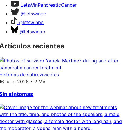
LetsWinPancreaticCancer
@letswinpc
@letswinpc
@letswinpc
Artículos recientes
Historias de sobrevivientes
16 julio, 2026 • 2 Min
Sin síntomas