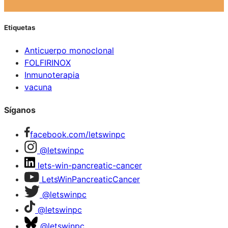
Etiquetas
Anticuerpo monoclonal
FOLFIRINOX
Inmunoterapia
vacuna
Síganos
facebook.com/letswinpc
@letswinpc
lets-win-pancreatic-cancer
LetsWinPancreaticCancer
@letswinpc
@letswinpc
@letswinpc