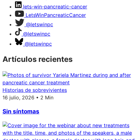
lets-win-pancreatic-cancer
LetsWinPancreaticCancer
@letswinpc
@letswinpc
@letswinpc
Artículos recientes
Historias de sobrevivientes
16 julio, 2026 • 2 Min
Sin síntomas