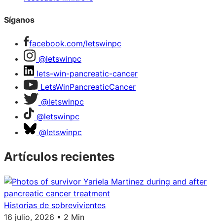
Síganos
facebook.com/letswinpc
@letswinpc
lets-win-pancreatic-cancer
LetsWinPancreaticCancer
@letswinpc
@letswinpc
@letswinpc
Artículos recientes
Historias de sobrevivientes
16 julio, 2026 • 2 Min