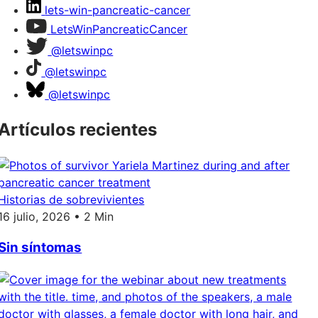
lets-win-pancreatic-cancer
LetsWinPancreaticCancer
@letswinpc
@letswinpc
@letswinpc
Artículos recientes
Historias de sobrevivientes
16 julio, 2026 • 2 Min
Sin síntomas