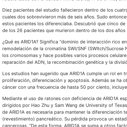
Diez pacientes del estudio fallecieron dentro de los cuat
cuales dos sobrevivieron más de seis años. Sudo entonces
estos pacientes los diferenciaba. Descubrió que cinco de
de los 26 pacientes que murieron dentro de los dos años 
¿Qué es ARID1A? Significa “dominio de interacción rico en
remodelación de la cromatina SWI/SNF (SWItch/Sucrose No
los cromosomas y hace posibles varios procesos celulares,
reparación del ADN, la recombinación genética y la divisió
Los estudios han sugerido que ARID1A cumple un rol en tr
proliferación, diferenciación y apoptosis. Además se ha 
cáncer con una frecuencia de hasta 50 por ciento, inclu
Mediante el uso de ratones con deficiencia de ARID1A esp
dirigidos por Hao Zhu y Sam Wang de University of Texa
de ARID1A es necesaria para mantener la diferenciación te
(revestimiento) pancreático. Su pérdida provoca un estad
cancerosas. “De esta forma, ARID1A se suma a otros fact