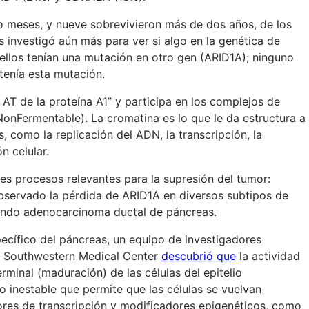
ro meses, y nueve sobrevivieron más de dos años, de los
 investigó aún más para ver si algo en la genética de
 ellos tenían una mutación en otro gen (ARID1A); ninguno
tenía esta mutación.
 AT de la proteína A1” y participa en los complejos de
nFermentable). La cromatina es lo que le da estructura a
 como la replicación del ADN, la transcripción, la
n celular.
es procesos relevantes para la supresión del tumor:
observado la pérdida de ARID1A en diversos subtipos de
yendo adenocarcinoma ductal de páncreas.
ecífico del páncreas, un equipo de investigadores
s Southwestern Medical Center
descubrió que
la actividad
rminal (maduración) de las células del epitelio
o inestable que permite que las células se vuelvan
ores de transcripción y modificadores epigenéticos, como