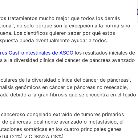
tros tratamientos mucho mejor que todos los demás
onal”, no solo porque son la excepción a la norma sino
ena. Los científicos quieren saber por qué estos
respuesta pueda eventualmente ayudar a todos.
es Gastrointestinales de ASCO
los resultados iniciales de
a la diversidad clínica del cáncer de páncreas avanzado
ulares de la diversidad clínica del cáncer de páncreas”,
nálisis genómicos en cáncer de páncreas no resecable,
ada debido a la gran fibrosis que se encuentra en el tejido
do canceroso congelado extraído de tumores primarios
er de páncreas localmente avanzado o metastásico, el
taciones somáticas en los cuatro principales genes
MAD4 (21%) y CDKN2A (18%).