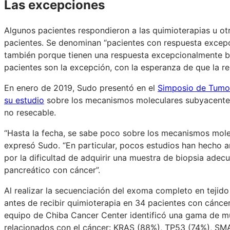
Las excepciones
Algunos pacientes respondieron a las quimioterapias u o
pacientes. Se denominan “pacientes con respuesta excepci
también porque tienen una respuesta excepcionalmente bu
pacientes son la excepción, con la esperanza de que la 
En enero de 2019, Sudo presentó en el
Simposio de Tumor
su estudio
sobre los mecanismos moleculares subyacentes 
no resecable.
“Hasta la fecha, se sabe poco sobre los mecanismos molec
expresó Sudo. “En particular, pocos estudios han hecho a
por la dificultad de adquirir una muestra de biopsia adecu
pancreático con cáncer”.
Al realizar la secuenciación del exoma completo en teji
antes de recibir quimioterapia en 34 pacientes con cánc
equipo de Chiba Cancer Center identificó una gama de mu
relacionados con el cáncer: KRAS (88%), TP53 (74%), S