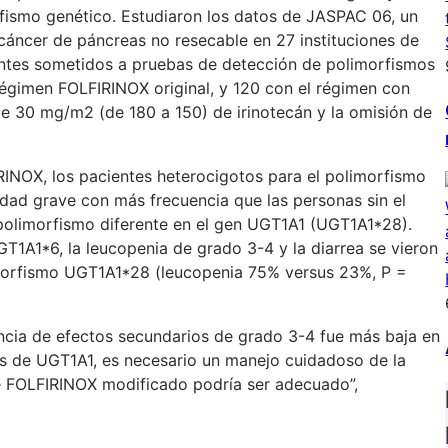
rfismo genético. Estudiaron los datos de JASPAC 06, un
áncer de páncreas no resecable en 27 instituciones de
entes sometidos a pruebas de detección de polimorfismos
régimen FOLFIRINOX original, y 120 con el régimen con
e 30 mg/m2 (de 180 a 150) de irinotecán y la omisión de
INOX, los pacientes heterocigotos para el polimorfismo
idad grave con más frecuencia que las personas sin el
polimorfismo diferente en el gen UGT1A1 (UGT1A1*28).
T1A1*6, la leucopenia de grado 3-4 y la diarrea se vieron
imorfismo UGT1A1*28 (leucopenia 75% versus 23%, P =
ncia de efectos secundarios de grado 3-4 fue más baja en
os de UGT1A1, es necesario un manejo cuidadoso de la
de FOLFIRINOX modificado podría ser adecuado”,