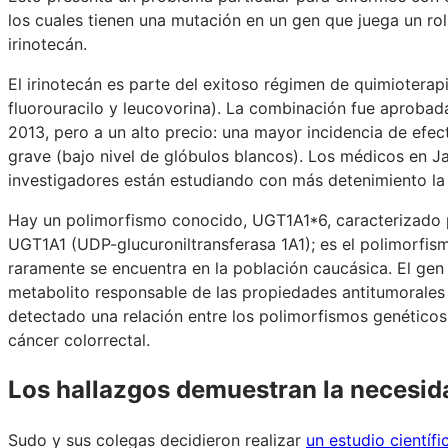
los cuales tienen una mutación en un gen que juega un ro
irinotecán.
El irinotecán es parte del exitoso régimen de quimioterap
fluorouracilo y leucovorina). La combinación fue aprobad
2013, pero a un alto precio: una mayor incidencia de efe
grave (bajo nivel de glóbulos blancos). Los médicos en J
investigadores están estudiando con más detenimiento la
Hay un polimorfismo conocido, UGT1A1*6, caracterizado po
UGT1A1 (UDP-glucuroniltransferasa 1A1); es el polimorfism
raramente se encuentra en la población caucásica. El ge
metabolito responsable de las propiedades antitumorales
detectado una relación entre los polimorfismos genéticos 
cáncer colorrectal.
Los hallazgos demuestran la necesida
Sudo y sus colegas decidieron realizar
un estudio científi