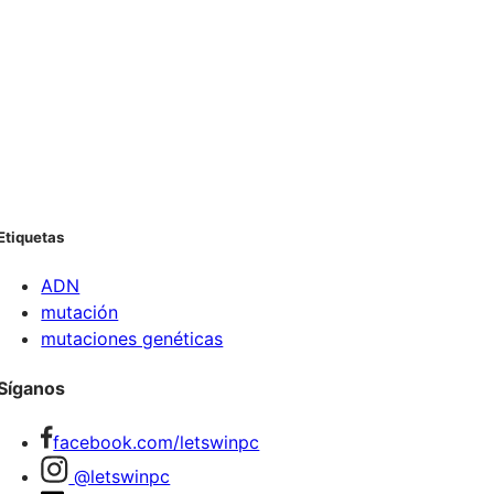
Etiquetas
ADN
mutación
mutaciones genéticas
Síganos
facebook.com/letswinpc
@letswinpc