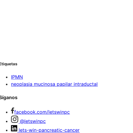
Etiquetas
IPMN
neoplasia mucinosa papilar intraductal
Síganos
facebook.com/letswinpc
@letswinpc
lets-win-pancreatic-cancer