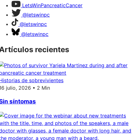
LetsWinPancreaticCancer
@letswinpc
@letswinpc
@letswinpc
Artículos recientes
Historias de sobrevivientes
16 julio, 2026 • 2 Min
Sin síntomas