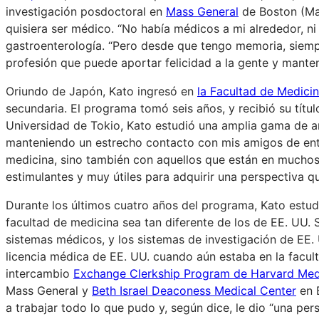
investigación posdoctoral en
Mass General
de Boston (Ma
quisiera ser médico. “No había médicos a mi alrededor, ni s
gastroenterología. “Pero desde que tengo memoria, siemp
profesión que puede aportar felicidad a la gente y mantene
Oriundo de Japón, Kato ingresó en
la Facultad de Medicin
secundaria. El programa tomó seis años, y recibió su títu
Universidad de Tokio, Kato estudió una amplia gama de art
manteniendo un estrecho contacto con mis amigos de ento
medicina, sino también con aquellos que están en muchos
estimulantes y muy útiles para adquirir una perspectiva que
Durante los últimos cuatro años del programa, Kato estudi
facultad de medicina sea tan diferente de los de EE. UU. 
sistemas médicos, y los sistemas de investigación de EE.
licencia médica de EE. UU. cuando aún estaba en la facul
intercambio
Exchange Clerkship Program de Harvard Med
Mass General y
Beth Israel Deaconess Medical Center
en B
a trabajar todo lo que pudo y, según dice, le dio “una pe