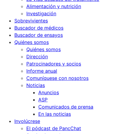
Alimentación y nutrición
Investigación
Sobrevivientes
Buscador de médicos
Buscador de ensayos
Quiénes somos
Quiénes somos
Dirección
Patrocinadores y socios
Informe anual
Comuníquese con nosotros
Noticias
Anuncios
ASP
Comunicados de prensa
En las noticias
Involúcrese
El pódcast de PancChat