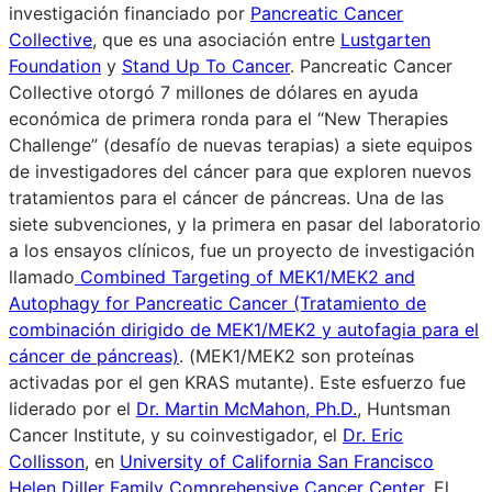
investigación financiado por
Pancreatic Cancer
Collective
, que es una asociación entre
Lustgarten
Foundation
y
Stand Up To Cancer
. Pancreatic Cancer
Collective otorgó 7 millones de dólares en ayuda
económica de primera ronda para el “New Therapies
Challenge” (desafío de nuevas terapias) a siete equipos
de investigadores del cáncer para que exploren nuevos
tratamientos para el cáncer de páncreas. Una de las
siete subvenciones, y la primera en pasar del laboratorio
a los ensayos clínicos, fue un proyecto de investigación
llamado
Combined Targeting of MEK1/MEK2 and
Autophagy for Pancreatic Cancer (Tratamiento de
combinación dirigido de MEK1/MEK2 y autofagia para el
cáncer de páncreas)
. (MEK1/MEK2 son proteínas
activadas por el gen KRAS mutante). Este esfuerzo fue
liderado por el
Dr. Martin McMahon, Ph.D.
, Huntsman
Cancer Institute, y su coinvestigador, el
Dr. Eric
Collisson
, en
University of California San Francisco
Helen Diller Family Comprehensive Cancer Center
. El