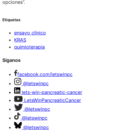
opciones”.
Etiquetas
ensayo clínico
KRAS
quimioterapia
Síganos
facebook.com/letswinpc
@letswinpc
lets-win-pancreatic-cancer
LetsWinPancreaticCancer
@letswinpc
@letswinpc
@letswinpc