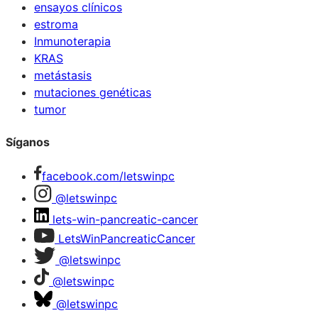
ensayos clínicos
estroma
Inmunoterapia
KRAS
metástasis
mutaciones genéticas
tumor
Síganos
facebook.com/letswinpc
@letswinpc
lets-win-pancreatic-cancer
LetsWinPancreaticCancer
@letswinpc
@letswinpc
@letswinpc