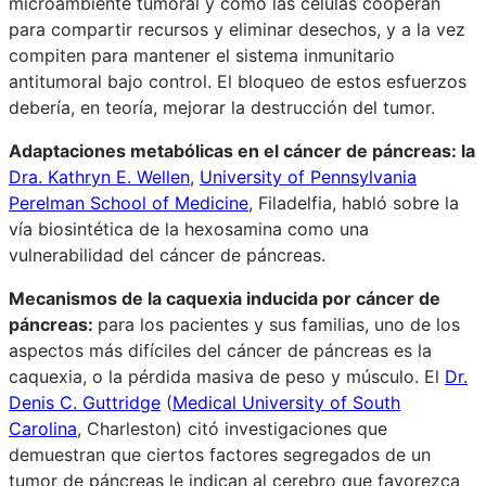
microambiente tumoral y cómo las células cooperan
para compartir recursos y eliminar desechos, y a la vez
compiten para mantener el sistema inmunitario
antitumoral bajo control. El bloqueo de estos esfuerzos
debería, en teoría, mejorar la destrucción del tumor.
Adaptaciones metabólicas en el cáncer de páncreas: la
Dra. Kathryn E. Wellen
,
University of Pennsylvania
Perelman School of Medicine
, Filadelfia, habló sobre la
vía biosintética de la hexosamina como una
vulnerabilidad del cáncer de páncreas.
Mecanismos de la caquexia inducida por cáncer de
páncreas:
para los pacientes y sus familias, uno de los
aspectos más difíciles del cáncer de páncreas es la
caquexia, o la pérdida masiva de peso y músculo. El
Dr.
Denis C. Guttridge
(
Medical University of South
Carolina
, Charleston) citó investigaciones que
demuestran que ciertos factores segregados de un
tumor de páncreas le indican al cerebro que favorezca