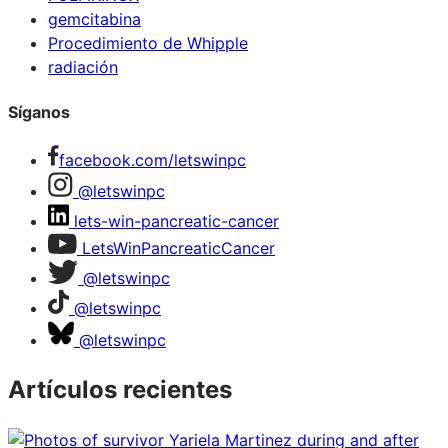
gemcitabina
Procedimiento de Whipple
radiación
Síganos
facebook.com/letswinpc
@letswinpc
lets-win-pancreatic-cancer
LetsWinPancreaticCancer
@letswinpc
@letswinpc
@letswinpc
Artículos recientes