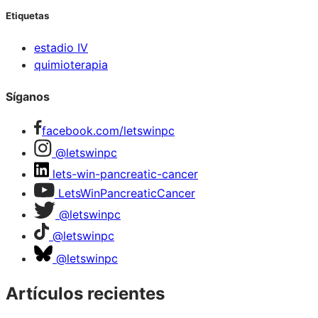
Etiquetas
estadio IV
quimioterapia
Síganos
facebook.com/letswinpc
@letswinpc
lets-win-pancreatic-cancer
LetsWinPancreaticCancer
@letswinpc
@letswinpc
@letswinpc
Artículos recientes