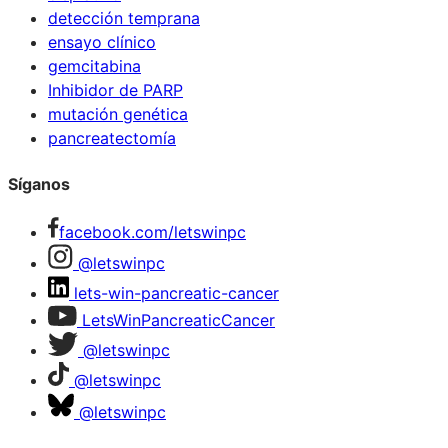
detección temprana
ensayo clínico
gemcitabina
Inhibidor de PARP
mutación genética
pancreatectomía
Síganos
facebook.com/letswinpc
@letswinpc
lets-win-pancreatic-cancer
LetsWinPancreaticCancer
@letswinpc
@letswinpc
@letswinpc