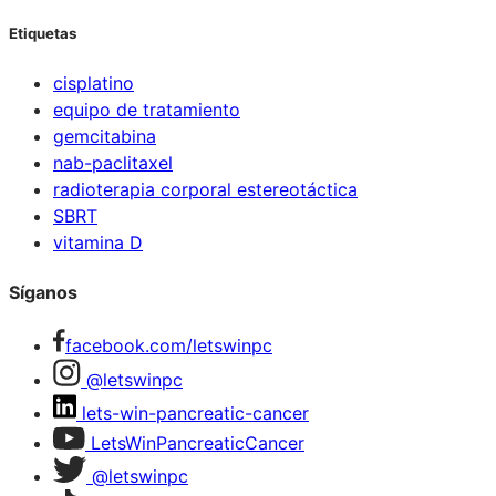
Etiquetas
cisplatino
equipo de tratamiento
gemcitabina
nab-paclitaxel
radioterapia corporal estereotáctica
SBRT
vitamina D
Síganos
facebook.com/letswinpc
@letswinpc
lets-win-pancreatic-cancer
LetsWinPancreaticCancer
@letswinpc