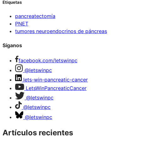
Etiquetas
pancreatectomía
PNET
tumores neuroendocrinos de páncreas
Síganos
facebook.com/letswinpc
@letswinpc
lets-win-pancreatic-cancer
LetsWinPancreaticCancer
@letswinpc
@letswinpc
@letswinpc
Artículos recientes