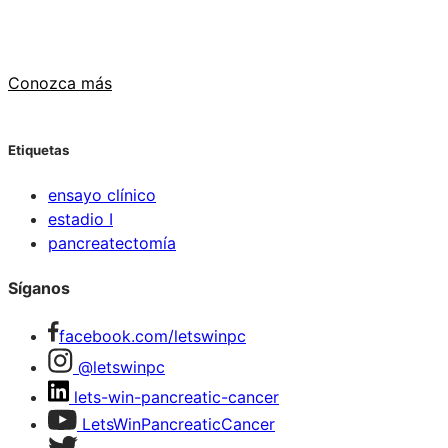
de páncreas?
Conozca más
Etiquetas
ensayo clínico
estadio I
pancreatectomía
Síganos
facebook.com/letswinpc
@letswinpc
lets-win-pancreatic-cancer
LetsWinPancreaticCancer