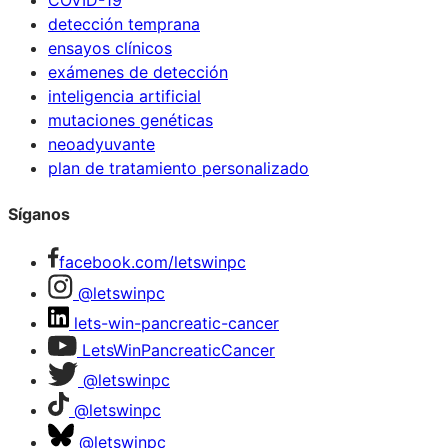
COVID-19
detección temprana
ensayos clínicos
exámenes de detección
inteligencia artificial
mutaciones genéticas
neoadyuvante
plan de tratamiento personalizado
Síganos
facebook.com/letswinpc
@letswinpc
lets-win-pancreatic-cancer
LetsWinPancreaticCancer
@letswinpc
@letswinpc
@letswinpc