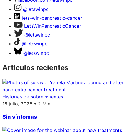
facebook.com/letswinpc
@letswinpc
lets-win-pancreatic-cancer
LetsWinPancreaticCancer
@letswinpc
@letswinpc
@letswinpc
Artículos recientes
Historias de sobrevivientes
16 julio, 2026 • 2 Min
Sin síntomas