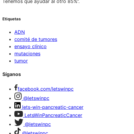
Tenemos que ayudar al otro 85%”.
Etiquetas
ADN
comité de tumores
ensayo clínico
mutaciones
tumor
Síganos
facebook.com/letswinpc
@letswinpc
lets-win-pancreatic-cancer
LetsWinPancreaticCancer
@letswinpc
@letswinpc