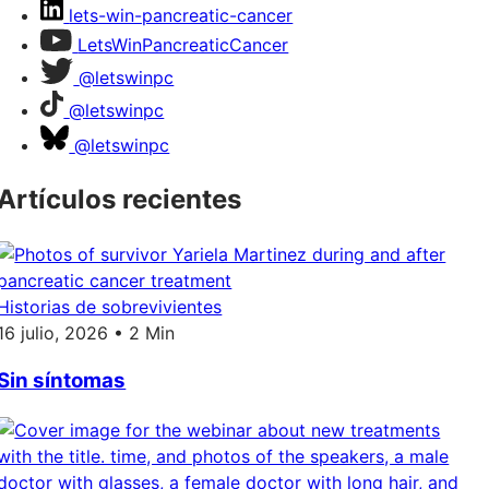
lets-win-pancreatic-cancer
LetsWinPancreaticCancer
@letswinpc
@letswinpc
@letswinpc
Artículos recientes
Historias de sobrevivientes
16 julio, 2026 • 2 Min
Sin síntomas