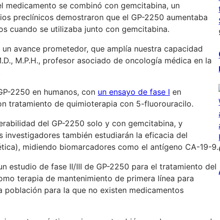
el medicamento se combinó con gemcitabina, un
dios preclínicos demostraron que el GP-2250 aumentaba
os cuando se utilizaba junto con gemcitabina.
es un avance prometedor, que amplía nuestra capacidad
M.D., M.P.H., profesor asociado de oncología médica en la
.
 GP-2250 en humanos, con
un ensayo de fase I
en
n tratamiento de quimioterapia con 5-fluorouracilo.
olerabilidad del GP-2250 solo y con gemcitabina, y
s investigadores también estudiarán la eficacia del
tica), midiendo biomarcadores como el antígeno CA-19-9.
un estudio de fase II/III de GP-2250 para el tratamiento del
 como terapia de mantenimiento de primera línea para
a población para la que no existen medicamentos