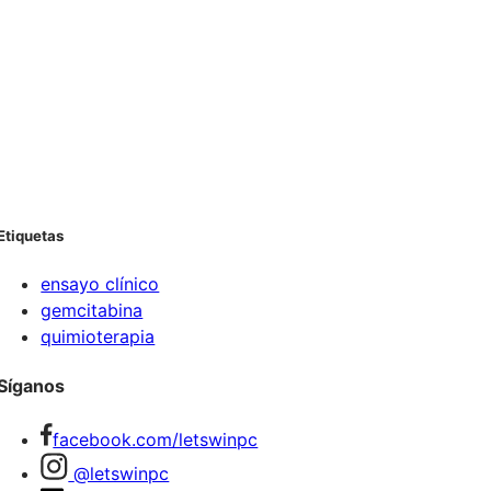
Etiquetas
ensayo clínico
gemcitabina
quimioterapia
Síganos
facebook.com/letswinpc
@letswinpc