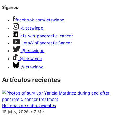
Síganos
facebook.com/letswinpc
@letswinpc
lets-win-pancreatic-cancer
LetsWinPancreaticCancer
@letswinpc
@letswinpc
@letswinpc
Artículos recientes
Historias de sobrevivientes
16 julio, 2026 • 2 Min