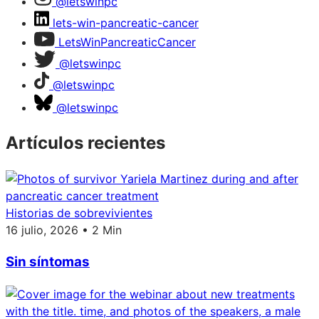
@letswinpc
lets-win-pancreatic-cancer
LetsWinPancreaticCancer
@letswinpc
@letswinpc
@letswinpc
Artículos recientes
Historias de sobrevivientes
16 julio, 2026 • 2 Min
Sin síntomas