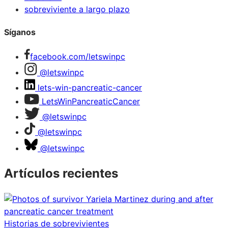
sobreviviente a largo plazo
Síganos
facebook.com/letswinpc
@letswinpc
lets-win-pancreatic-cancer
LetsWinPancreaticCancer
@letswinpc
@letswinpc
@letswinpc
Artículos recientes
Historias de sobrevivientes