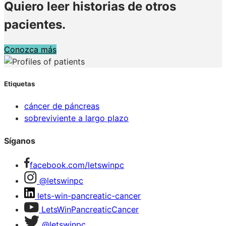
Quiero leer historias de otros
pacientes.
Conozca más
Etiquetas
cáncer de páncreas
sobreviviente a largo plazo
Síganos
facebook.com/letswinpc
@letswinpc
lets-win-pancreatic-cancer
LetsWinPancreaticCancer
@letswinpc