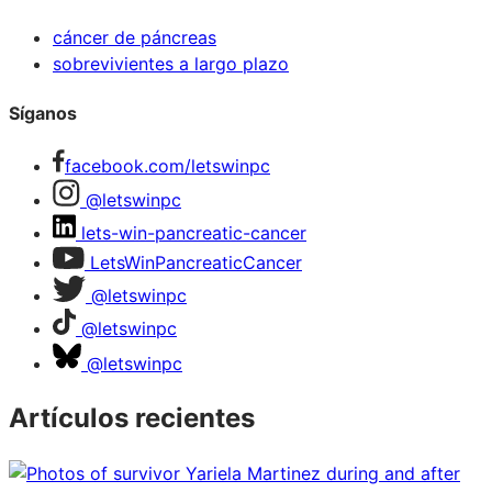
cáncer de páncreas
sobrevivientes a largo plazo
Síganos
facebook.com/letswinpc
@letswinpc
lets-win-pancreatic-cancer
LetsWinPancreaticCancer
@letswinpc
@letswinpc
@letswinpc
Artículos recientes