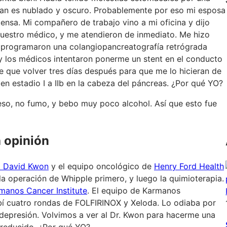
an es nublado y oscuro. Probablemente por eso mi esposa
intensa. Mi compañero de trabajo vino a mi oficina y dijo
 nuestro médico, y me atendieron de inmediato. Me hizo
 programaron una colangiopancreatografía retrógrada
 los médicos intentaron ponerme un stent en el conducto
e que volver tres días después para que me lo hicieran de
n estadio I a IIb en la cabeza del páncreas. ¿Por qué YO?
so, no fumo, y bebo muy poco alcohol. Así que esto fue
 opinión
. David Kwon
y el equipo oncológico de
Henry Ford Health
la operación de Whipple primero, y luego la quimioterapia.
manos Cancer Institute
. El equipo de Karmanos
bí cuatro rondas de FOLFIRINOX y Xeloda. Lo odiaba por
a depresión. Volvimos a ver al Dr. Kwon para hacerme una
 reducido. ¿Por qué YO?