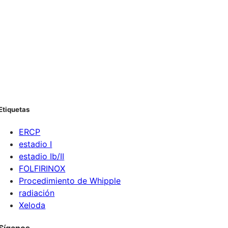
Etiquetas
ERCP
estadio I
estadio Ib/II
FOLFIRINOX
Procedimiento de Whipple
radiación
Xeloda