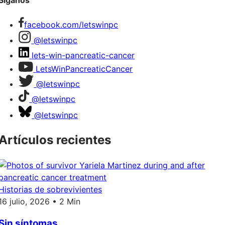
Síganos
facebook.com/letswinpc
@letswinpc
lets-win-pancreatic-cancer
LetsWinPancreaticCancer
@letswinpc
@letswinpc
@letswinpc
Artículos recientes
Historias de sobrevivientes
16 julio, 2026 • 2 Min
Sin síntomas