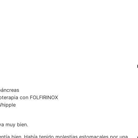
páncreas
ioterapia con FOLFIRINOX
Whipple
 va muy bien.
entía bien. Había tenido molestias estomacales por una