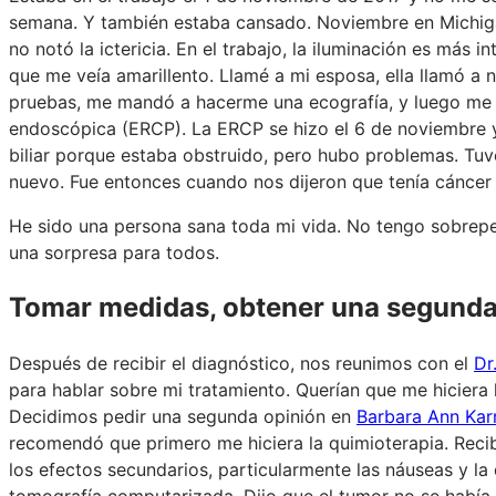
semana. Y también estaba cansado. Noviembre en Michig
no notó la ictericia. En el trabajo, la iluminación es más 
que me veía amarillento. Llamé a mi esposa, ella llamó a
pruebas, me mandó a hacerme una ecografía, y luego me
endoscópica (ERCP). La ERCP se hizo el 6 de noviembre y
biliar porque estaba obstruido, pero hubo problemas. Tuv
nuevo. Fue entonces cuando nos dijeron que tenía cáncer e
He sido una persona sana toda mi vida. No tengo sobrepe
una sorpresa para todos.
Tomar medidas, obtener una segunda
Después de recibir el diagnóstico, nos reunimos con el
Dr
para hablar sobre mi tratamiento. Querían que me hiciera 
Decidimos pedir una segunda opinión en
Barbara Ann Kar
recomendó que primero me hiciera la quimioterapia. Reci
los efectos secundarios, particularmente las náuseas y l
tomografía computarizada. Dijo que el tumor no se había