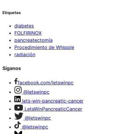
Etiquetas
diabetes
FOLFIRINOX
pancreatectomía
Procedimiento de Whipple
radiación
Síganos
facebook.com/letswinpc
@letswinpc
lets-win-pancreatic-cancer
LetsWinPancreaticCancer
@letswinpc
@letswinpc