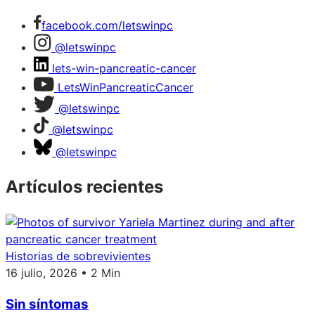
facebook.com/letswinpc
@letswinpc
lets-win-pancreatic-cancer
LetsWinPancreaticCancer
@letswinpc
@letswinpc
@letswinpc
Artículos recientes
Historias de sobrevivientes
16 julio, 2026 • 2 Min
Sin síntomas