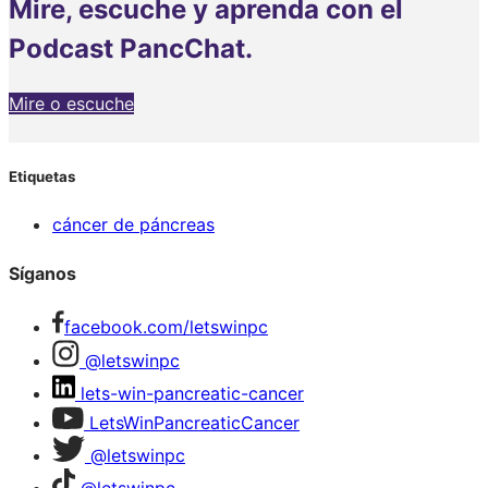
Mire, escuche y aprenda con el
Podcast PancChat.
Mire o escuche
Etiquetas
cáncer de páncreas
Síganos
facebook.com/letswinpc
@letswinpc
lets-win-pancreatic-cancer
LetsWinPancreaticCancer
@letswinpc
@letswinpc